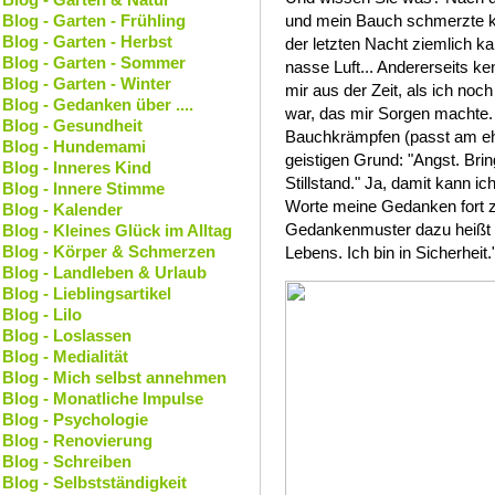
Blog - Garten - Frühling
und mein Bauch schmerzte k
Blog - Garten - Herbst
der letzten Nacht ziemlich ka
Blog - Garten - Sommer
nasse Luft... Andererseits 
Blog - Garten - Winter
mir aus der Zeit, als ich noc
Blog - Gedanken über ....
war, das mir Sorgen machte.
Blog - Gesundheit
Bauchkrämpfen (passt am ehe
Blog - Hundemami
geistigen Grund: "Angst. Bri
Blog - Inneres Kind
Stillstand." Ja, damit kann 
Blog - Innere Stimme
Worte meine Gedanken fort z
Blog - Kalender
Gedankenmuster dazu heißt ü
Blog - Kleines Glück im Alltag
Blog - Körper & Schmerzen
Lebens. Ich bin in Sicherheit.
Blog - Landleben & Urlaub
Blog - Lieblingsartikel
Blog - Lilo
Blog - Loslassen
Blog - Medialität
Blog - Mich selbst annehmen
Blog - Monatliche Impulse
Blog - Psychologie
Blog - Renovierung
Blog - Schreiben
Blog - Selbstständigkeit