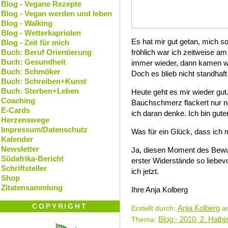
Blog - Vegane Rezepte
Blog - Vegan werden und leben
Blog - Walking
Blog - Wetterkapriolen
Es hat mir gut getan, mich s
Blog - Zeit für mich
Buch: Beruf Orientierung
fröhlich war ich zeitweise 
Buch: Gesundheit
immer wieder, dann kamen wi
Buch: Schmöker
Doch es blieb nicht standhaft
Buch: Schreiben+Kunst
Buch: Sterben+Leben
Heute geht es mir wieder gut
Coaching
Bauchschmerz flackert nur n
E-Cards
ich daran denke. Ich bin gute
Herzenswege
Impressum/Datenschutz
Was für ein Glück, dass ich
Kalender
Newsletter
Ja, diesen Moment des Bewus
Südafrika-Bericht
erster Widerstände so liebev
Schriftsteller
ich jetzt.
Shop
Zitatensammlung
Ihre Anja Kolberg
COPYRIGHT
Anja Kolberg
Erstellt durch:
am
Blog - 2010, 2. Halbj
Thema: