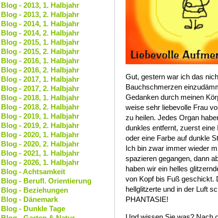
Blog - 2013, 1. Halbjahr
Blog - 2013, 2. Halbjahr
Blog - 2014, 1. Halbjahr
Blog - 2014, 2. Halbjahr
Blog - 2015, 1. Halbjahr
Blog - 2015, 2. Halbjahr
Blog - 2016, 1. Halbjahr
Blog - 2016, 2. Halbjahr
Gut, gestern war ich das nic
Blog - 2017, 1. Halbjahr
Bauchschmerzen einzudämmen
Blog - 2017, 2. Halbjahr
Gedanken durch meinen Körp
Blog - 2018, 1. Halbjahr
Blog - 2018, 2. Halbjahr
weise sehr liebevolle Frau vo
Blog - 2019, 1. Halbjahr
zu heilen. Jedes Organ habe
Blog - 2019, 2. Halbjahr
dunkles entfernt, zuerst eine
Blog - 2020, 1. Halbjahr
oder eine Farbe auf dunkle S
Blog - 2020, 2. Halbjahr
Ich bin zwar immer wieder 
Blog - 2021, 1. Halbjahr
spazieren gegangen, dann ab
Blog - 2026, 1. Halbjahr
haben wir ein helles glitzer
Blog - Achtsamkeit
von Kopf bis Fuß geschickt. 
Blog - Berufl. Orientierung
hellglitzerte und in der Luf
Blog - Beziehungen
Blog - Dänemark
PHANTASIE!
Blog - Dunkle Tage
Und wissen Sie was? Nach di
Blog - Garten & Natur