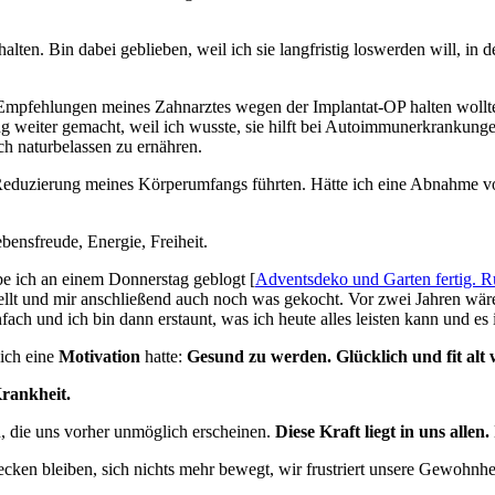
lten. Bin dabei geblieben, weil ich sie langfristig loswerden will, in
 Empfehlungen meines Zahnarztes wegen der Implantat-OP halten wollte
 weiter gemacht, weil ich wusste, sie hilft bei Autoimmunerkrankung
ich naturbelassen zu ernähren.
 Reduzierung meines Körperumfangs führten. Hätte ich eine Abnahme von 
bensfreude, Energie, Freiheit.
e ich an einem Donnerstag geblogt [
Adventsdeko und Garten fertig. 
llt und mir anschließend auch noch was gekocht. Vor zwei Jahren wäre
ch und ich bin dann erstaunt, was ich heute alles leisten kann und es 
ich eine
Motivation
hatte:
Gesund zu werden. Glücklich und fit alt 
rankheit.
 die uns vorher unmöglich erscheinen.
Diese Kraft liegt in uns allen. 
ecken bleiben, sich nichts mehr bewegt, wir frustriert unsere Gewohnhei