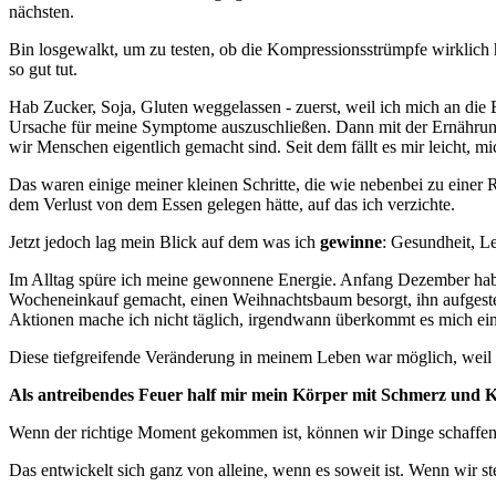
nächsten.
Bin losgewalkt, um zu testen, ob die Kompressionsstrümpfe wirklich ha
so gut tut.
Hab Zucker, Soja, Gluten weggelassen - zuerst, weil ich mich an die
Ursache für meine Symptome auszuschließen. Dann mit der Ernährung
wir Menschen eigentlich gemacht sind. Seit dem fällt es mir leicht, m
Das waren einige meiner kleinen Schritte, die wie nebenbei zu einer
dem Verlust von dem Essen gelegen hätte, auf das ich verzichte.
Jetzt jedoch lag mein Blick auf dem was ich
gewinne
: Gesundheit, Le
Im Alltag spüre ich meine gewonnene Energie. Anfang Dezember hab
Wocheneinkauf gemacht, einen Weihnachtsbaum besorgt, ihn aufgeste
Aktionen mache ich nicht täglich, irgendwann überkommt es mich einfa
Diese tiefgreifende Veränderung in meinem Leben war möglich, weil 
Als antreibendes Feuer half mir mein Körper mit Schmerz und K
Wenn der richtige Moment gekommen ist, können wir Dinge schaffen,
Das entwickelt sich ganz von alleine, wenn es soweit ist. Wenn wir st