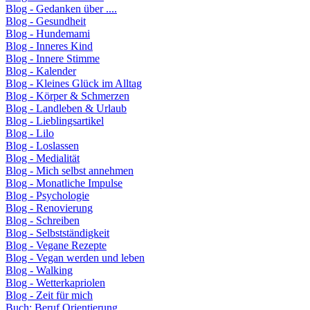
Blog - Gedanken über ....
Blog - Gesundheit
Blog - Hundemami
Blog - Inneres Kind
Blog - Innere Stimme
Blog - Kalender
Blog - Kleines Glück im Alltag
Blog - Körper & Schmerzen
Blog - Landleben & Urlaub
Blog - Lieblingsartikel
Blog - Lilo
Blog - Loslassen
Blog - Medialität
Blog - Mich selbst annehmen
Blog - Monatliche Impulse
Blog - Psychologie
Blog - Renovierung
Blog - Schreiben
Blog - Selbstständigkeit
Blog - Vegane Rezepte
Blog - Vegan werden und leben
Blog - Walking
Blog - Wetterkapriolen
Blog - Zeit für mich
Buch: Beruf Orientierung