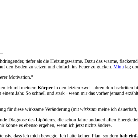
ringender, tiefer als die Heizungswärme. Dazu das warme, flackernde 
uf den Boden zu setzen und einfach ins Feuer zu gucken.
Minu
lag dor
erer Motivation."
den ich mit meinem
Körper
in den letzten zwei Jahren durchschritte
einem Jahr. So schnell und stark - wenn mir das vorher jemand erzähl
sprung für diese wirksame Veränderung (mit
wirksam
meine ich dauerhaft,
rnde Diagnose des Lipödems, die schon Jahre andauerhaften Energietie
ir könne es ebenso ergehen, wenn ich jetzt nichts ändere.
tensiv, dass ich mich bewegte. Ich hatte keinen Plan, sondern
hab einf