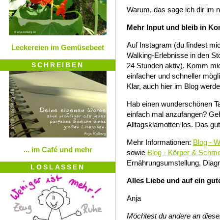
Warum, das sage ich dir im n
Mehr Input und bleib in Ko
Auf Instagram (du findest mi
Leckereien im Gemüsebeet
Walking-Erlebnisse in den Sto
SCHREIBEN
24 Stunden aktiv). Komm mic
einfacher und schneller mögli
Klar, auch hier im Blog werd
Hab einen wunderschönen Tag 
einfach mal anzufangen? Geh
Alltagsklamotten los. Das gut
Mehr Informationen:
Blog - W
... im Café und mehr
sowie
Blog - Körper & Schm
Ernährungsumstellung, Diagn
LOSLASSEN
Alles Liebe und auf ein g
Anja
Möchtest du andere an diesem