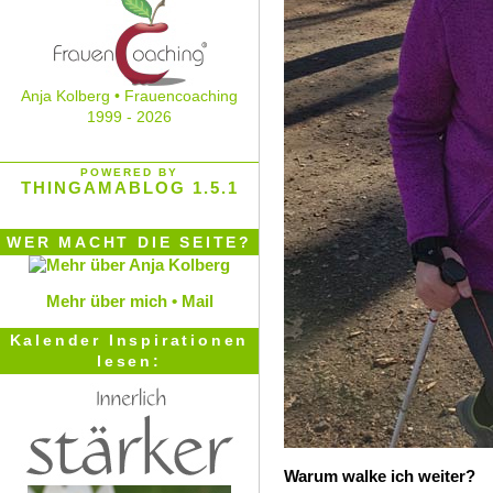
Anja Kolberg • Frauencoaching
1999 - 2026
POWERED BY
THINGAMABLOG 1.5.1
WER MACHT DIE SEITE?
Mehr über mich •
Mail
Kalender Inspirationen
lesen:
Warum walke ich weiter?