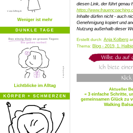
diesen Link, der führt genau h
https://www.frauencoaching.
Inhalte dürfen nicht - auch 
Weniger ist mehr
Genehmigung kopiert und and
Nutzung außerhalb dieser We
DUNKLE TAGE
Anja Kolberg
Erstellt durch:
am
Blog - 2019, 1. Halbj
Thema:
Lichtblicke im Alltag
Aktueller B
« 3 einfache Schritte,
KÖRPER + SCHMERZEN
gemeinsamen Glück zu v
Walking Balsam