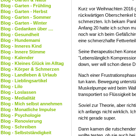
Blog - Garten - Frühling
Kurz vor Weihnachten 2016 g
Blog - Garten - Herbst
rückwärtigen Oberschenkel 
Blog - Garten - Sommer
schmerzten. Ich bekam Panik
Blog - Garten - Winter
Anfang 20 hatte ich schon m
Blog - Gedanken über ....
noch war ich beim Gefäßchiru
Blog - Gesundheit
Blog - Hundemami
eine schmerzhafte Fettvertei
Blog - Inneres Kind
Seine therapeutischen Konse
Blog - Innere Stimme
Blog - Kalender
"Lebenslänglich Kompression
Blog - Kleines Glück im Alltag
down, wer will schon diese D
Blog - Körper & Schmerzen
Blog - Landleben & Urlaub
Nach einer Frustrationsphase
Blog - Lieblingsartikel
tun kann. Bewegung unterst
Blog - Lilo
Muskelpumpe wird beim Walke
Blog - Loslassen
transportiert so Flüssigkeit b
Blog - Medialität
Blog - Mich selbst annehmen
Soviel zur Theorie, aber ric
Blog - Monatliche Impulse
ich anfangs nicht wirklich. I
Blog - Psychologie
nicht gerade super.
Blog - Renovierung
Blog - Schreiben
Dann kamen die rutschenden 
Blog - Selbstständigkeit
wollte testen, ob sie auch be