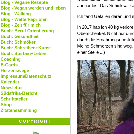
Blog - Vegane Rezepte
Januar los. Das Schicksal kann
Blog - Vegan werden und leben
Blog - Walking
Ich fand Gefallen daran und
Blog - Wetterkapriolen
Blog - Zeit für mich
In 2017 hab ich 40 kg verlo
Buch: Beruf Orientierung
Oberschenkel. Nicht nur dur
Buch: Gesundheit
durch die Ernährungsumstellu
Buch: Schmöker
Meine Schmerzen sind weg. (
Buch: Schreiben+Kunst
einer Stelle ...)
Buch: Sterben+Leben
Coaching
E-Cards
Herzenswege
Impressum/Datenschutz
Kalender
Newsletter
Südafrika-Bericht
Schriftsteller
Shop
Zitatensammlung
COPYRIGHT